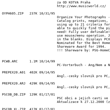
                            za OD KOTVA Praha

                            http://www.musicworld.cz/

OYPH605.ZIP   237K 10/31/95 

                            Organize Your Photographs -
                            Catalog prints, negatives, 
                            using up to 21 criteria for
                            able to quickly find the pi
                            need! Fully user definable!
                            use mouse/menu operation. J
                            in the blanks. Displays PCX
                            Nominated for the Best Home
                            Shareware Award for 1994.

                            !!! Shareware by: PSG-HomeC
PCWB.ARC      1.1M 10/14/99 

                            PC-Vorterbuch - Ang/Nem a N
PREPEX20.A01  402K 09/14/95 

                            Angl.-cesky slovnik pro PC,
PREPEX20.ARJ  429K 09/14/95 

                            Angl.-cesky slovnik pro PC,
PSCOB_DB.ZIP  129K 01/17/01 

                            PSC obci a jejich casti ve 
                            Aktualizace k 27.12.2000 (z
PSCOB_XL.ZIP  417K 01/17/01 
