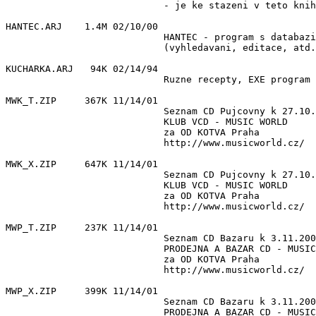
                            - je ke stazeni v teto knih
HANTEC.ARJ    1.4M 02/10/00 

                            HANTEC - program s databazi
                            (vyhledavani, editace, atd.
KUCHARKA.ARJ   94K 02/14/94 

                            Ruzne recepty, EXE program 
MWK_T.ZIP     367K 11/14/01 

                            Seznam CD Pujcovny k 27.10.
                            KLUB VCD - MUSIC WORLD

                            za OD KOTVA Praha

                            http://www.musicworld.cz/

MWK_X.ZIP     647K 11/14/01 

                            Seznam CD Pujcovny k 27.10.
                            KLUB VCD - MUSIC WORLD

                            za OD KOTVA Praha

                            http://www.musicworld.cz/

MWP_T.ZIP     237K 11/14/01 

                            Seznam CD Bazaru k 3.11.200
                            PRODEJNA A BAZAR CD - MUSIC
                            za OD KOTVA Praha

                            http://www.musicworld.cz/

MWP_X.ZIP     399K 11/14/01 

                            Seznam CD Bazaru k 3.11.200
                            PRODEJNA A BAZAR CD - MUSIC