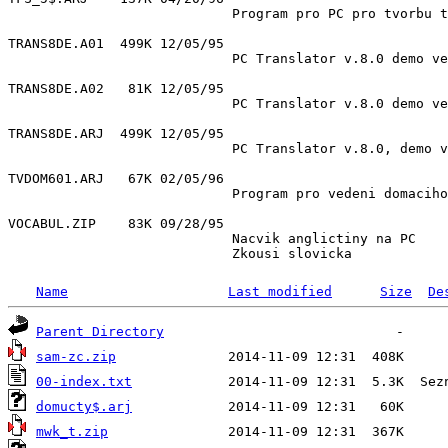
                            Program pro PC pro tvorbu t
TRANS8DE.A01  499K 12/05/95 

                            PC Translator v.8.0 demo ve
TRANS8DE.A02   81K 12/05/95 

                            PC Translator v.8.0 demo ve
TRANS8DE.ARJ  499K 12/05/95 

                            PC Translator v.8.0, demo v
TVDOM601.ARJ   67K 02/05/96 

                            Program pro vedeni domaciho
VOCABUL.ZIP    83K 09/28/95 

                            Nacvik anglictiny na PC

Name
Last modified
Size
De
Parent Directory
sam-zc.zip
00-index.txt
domucty$.arj
mwk_t.zip