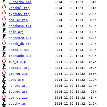
kucharka.arj
vocabul.zip
oyph605.zip
sam-sc.zip
database.txt
spin.arj
prepex20.a01
pscob_db.zip
demosir.a01
trans8de.a01
mwk_x.zip
demosir.arj
gmprog.zip
pcwb.arc
hantec.arj
1songs.arc
sam-st.zip
svatky.arj