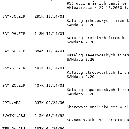
                            PSC obci a jejich casti ve 
                            Aktualizace k 27.12.2000 (z
SAM-JC.ZIP    295K 11/14/01 

                            Katalog jihoceskych firem k
                            SAMdata 2.20

SAM-PH.ZIP    1.3M 11/14/01 

                            Katalog prazskych firem k 1
                            SAMdata 2.20

SAM-SC.ZIP    384K 11/14/01 

                            Katalog severoceskych firem
                            SAMdata 2.20

SAM-ST.ZIP    483K 11/14/01 

                            Katalog stredoceskych firem
                            SAMdata 2.20

SAM-ZC.ZIP    407K 11/14/01 

                            Katalog zapadoceskych firem
                            SAMdata 2.20

SPIN.ARJ      337K 02/23/96 

                            Shareware anglicko cesky sl
SVATKY.ARJ    2.5K 08/10/92 

                            Seznam svatku ve formatu DB
TFS_5$.ARJ    137K 04/20/96 
