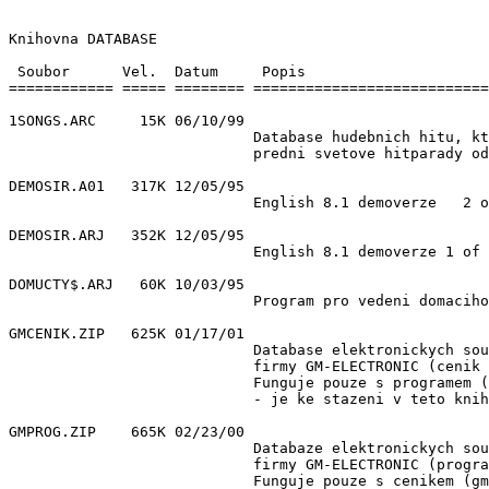
Knihovna DATABASE

 Soubor      Vel.  Datum     Popis

============ ===== ======== ===========================
1SONGS.ARC     15K 06/10/99 

                            Database hudebnich hitu, kt
                            predni svetove hitparady od
DEMOSIR.A01   317K 12/05/95 

                            English 8.1 demoverze   2 o
DEMOSIR.ARJ   352K 12/05/95 

                            English 8.1 demoverze 1 of 
DOMUCTY$.ARJ   60K 10/03/95 

                            Program pro vedeni domaciho
GMCENIK.ZIP   625K 01/17/01 

                            Database elektronickych sou
                            firmy GM-ELECTRONIC (cenik 
                            Funguje pouze s programem (
                            - je ke stazeni v teto knih
GMPROG.ZIP    665K 02/23/00 

                            Databaze elektronickych sou
                            firmy GM-ELECTRONIC (progra
                            Funguje pouze s cenikem (gm